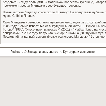
раздавить между пальцами. О маленькой волосатой гусенице, которая
прокомментировал Миядзаки свое будущее творение.
Новая картина будет длиться около 10 минут. Ее представят публике 
музее Ghibli в Японии.
Хаяо Миядзаки - режиссер анимационного кино, один из создателей япо
1985 году. Самые известные из выпущенных ей картин - "Небесный зам
Тоторо" (1988), "Унесенные призраками" (2001) и "Рыбка Поньо на утес
призраками" в 2002 году получила "Оскар" в номинации "Лучший мул
Последний на данный момент фильм режиссера Миядзаки "Ветер креп
Fedica.ru © Звезды и знаменитοсти. Культура и иссκуствο.