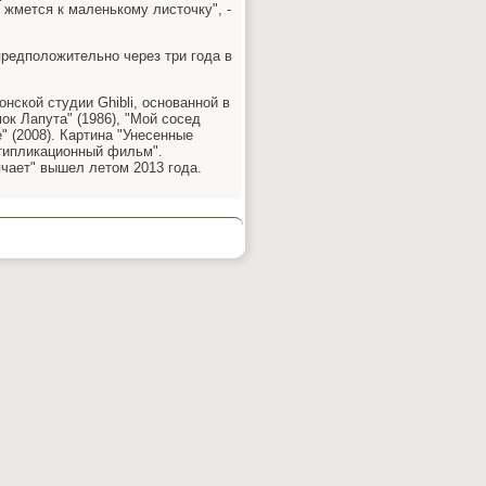
 жмется к маленькому листочку", -
предположительно через три года в
нской студии Ghibli, основанной в
ок Лапута" (1986), "Мой сосед
е" (2008). Картина "Унесенные
ьтипликационный фильм".
чает" вышел летом 2013 года.