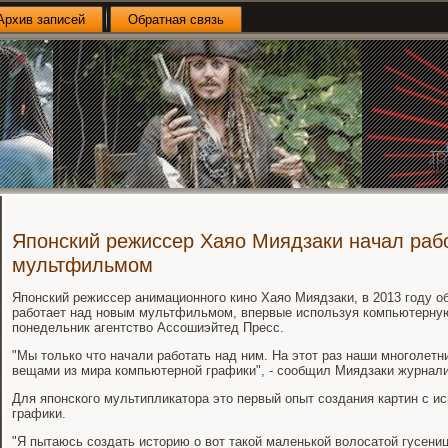
Архив записей
Обратная связь
Японский режиссер Хаяо Миядзаки начал раб
мультфильмом
Японский режиссер анимационного кино Хаяо Миядзаки, в 2013 году о
работает над новым мультфильмом, впервые используя компьютерную
понедельник агентство Ассошиэйтед Пресс.
"Мы только что начали работать над ним. На этот раз наши многолет
вещами из мира компьютерной графики", - сообщил Миядзаки журнали
Для японского мультипликатора это первый опыт создания картин с 
графики.
"Я пытаюсь создать историю о вот такой маленькой волосатой гусениц