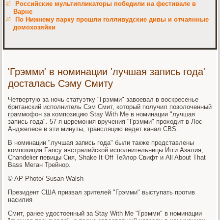
Российские мультипликаторы победили на фестивале в
Варне
По Нижнему парку прошли голливудские дивы и отчаянные
домохозяйки
'Грэмми' в номинации 'лучшая запись года'
досталась Сэму Смиту
Четвертую за ночь статуэтку "Грэмми" завоевал в воскресенье
британский исполнитель Сэм Смит, который получил позолоченный
граммофон за композицию Stay With Me в номинации "лучшая
запись года". 57-я церемония вручения "Грэмми" проходит в Лос-
Анджелесе в эти минуты, трансляцию ведет канал CBS.
В номинации "лучшая запись года" были также представлены
композиция Fancy австралийской исполнительницы Игги Азалия,
Chandelier певицы Сия, Shake It Off Тейлор Свифт и All About That
Bass Меган Трейнор.
© AP Photo/ Susan Walsh
Президент США призвал зрителей "Грэмми" выступать против
насилия
Смит, ранее удостоенный за Stay With Me "Грэмми" в номинации