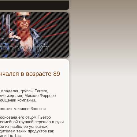
нчался в возрасте 89
владелец группы Ferrero,
ские изделия, Микеле Ферреро
сообщении компании.
ольких месяцев болезни.
 основана его отцом Пьетро
 семейной группой перешло в руки
ной из наиболее успешных
дителем таких продуктов как
se и Tic-Tac.