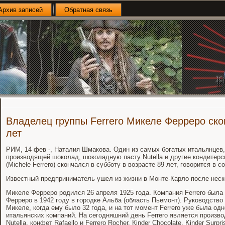
Архив записей
Обратная связь
Владелец группы Ferrero Микеле Ферреро ско
лет
РИМ, 14 фев -, Наталия Шмакова. Один из самых богатых итальянцев, 
производящей шоколад, шоколадную пасту Nutella и другие кондитер
(Michele Ferrero) скончался в субботу в возрасте 89 лет, говорится в 
Известный предприниматель ушел из жизни в Монте-Карло после неск
Микеле Ферреро родился 26 апреля 1925 года. Компания Ferrero была
Ферреро в 1942 году в городке Альба (область Пьемонт). Руководство
Микеле, когда ему было 32 года, и на тот момент Ferrero уже была од
итальянских компаний. На сегодняшний день Ferrero является произво
Nutella, конфет Rafaello и Ferrero Rocher, Кinder Chocolate, Kinder Surpri