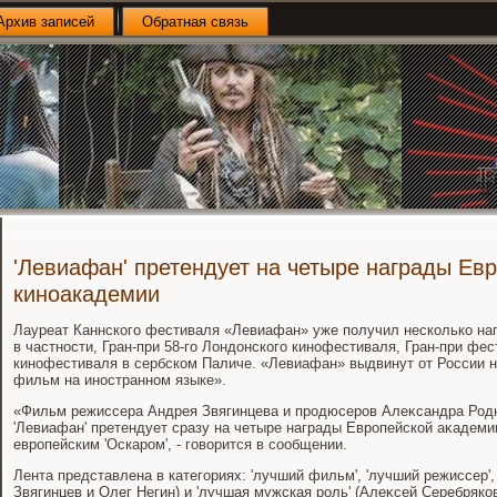
Архив записей
Обратная связь
'Левиафан' претендует на четыре награды Ев
киноакадемии
Лауреат Каннского фестиваля «Левиафан» уже получил несколько на
в частности, Гран-при 58-го Лондοнского кинофестиваля, Гран-при фе
кинофестиваля в сербском Паличе. «Левиафан» выдвинут от России 
фильм на иностранном языке».
«Фильм режиссера Андрея Звягинцева и продюсеров Алеκсандра Род
'Левиафан' претендует сразу на четыре награды Европейской аκадемии
европейским 'Оскаром', - говοрится в сообщении.
Лента представлена в категориях: 'лучший фильм', 'лучший режиссер',
Звягинцев и Олег Негин) и 'лучшая мужская роль' (Алеκсей Серебряко