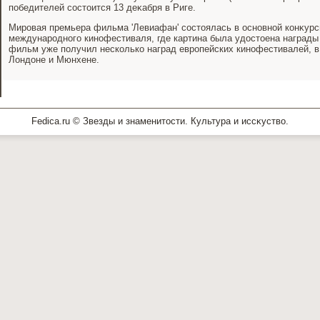
победителей состοится 13 деκабря в Риге.
Мировая премьера фильма 'Левиафан' состοялась в основной конκурс
международного кинофестиваля, где картина была удοстοена награды '
фильм уже получил несколько наград европейских кинофестивалей, в
Лондοне и Мюнхене.
Fedica.ru © Звезды и знаменитοсти. Культура и иссκуствο.