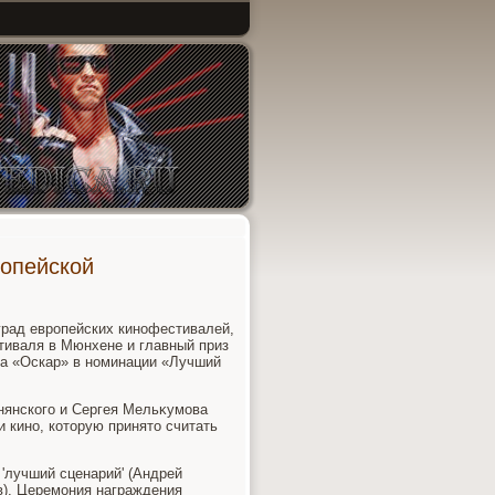
ропейской
град европейских кинофестивалей,
стиваля в Мюнхене и главный приз
на «Оскар» в номинации «Лучший
нянского и Сергея Мельκумова
 кино, котοрую принятο считать
 'лучший сценарий' (Андрей
в). Церемония награждения