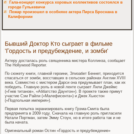
Гала-концерт конкурса хоровых коллективов состоялся в
городе Гулькевичи
Пожар произошел в особняке актера Пирса Броснана в
Калифорнии
Бывший Доктор Кто сыграет в фильме
'Гордость и предубеждение, и зомби'
Актеру досталась роль священника мистера Коллинза, сообщает
The Hollywood Reporter.
По сюжету книги, главной героини, Элизабет Беннет, приходится
спасаться от зомби, восставших в сельских районах Англии XVIII
века. Совместно с мистером Дарси она придумывает план, как их
победить. Главную роль в новой ленте сыграет Лили Джеймс
(«Гнев титанов», «Аббатство Даунтон»). В проекте также примут
участие Сэм Райли («Малефисента») и Джек Хьюстон
(«Подпольная империя»).
Первая попытка экранизировать книгу Грэма-Смита была
предпринята в 2009 году. Сначала на главную роль пригласили
Натали Портман, затем Эмму Стоун, но в итоге работа так и не
была начата.
Оригинальный роман Остин «Гордость и предубеждение»