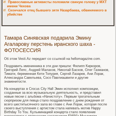
Православные активисты положили свиную голову у МХТ
имени Чехова
Скончался отец бывшего зятя Назарбаева, обвиняемого в
убийстве
Тамара Синявская подарила Эмину
Агаларову перстень иранского шаха -
ФОТОСЕССИЯ
Об этом Vesti.Az передает со ссылкой на hellomagazine.com.
Поздравить именинника в эти дни пришли: Филипп Киркоров,
Григорий Лепс, Андрей Малахов, Николай Басков, Олег Газманов,
Тимати, беременная Кети Топурия, Сергей Лазарев, Ани Лорак,
Александра Савельева, Сосо Павлиашвили и другие
знаменитости.
На концертах в Crocus City Hall Эмин исполнил композиции,
созданные за всю музыкальную деятельность, и представил
новые песни с альбома «Начистоту». Первым трогательным
сюрпризом для певца стало поздравление с днем рождения от
всего шеститысячного зала во главе с Ани Лорак, которая после
своего выступления с артистом стала напевать мотив Happy
Birthday To You. Кульминацией концерта стало появление
видеозаписи с творческим наставником EMIN'а Муслимом