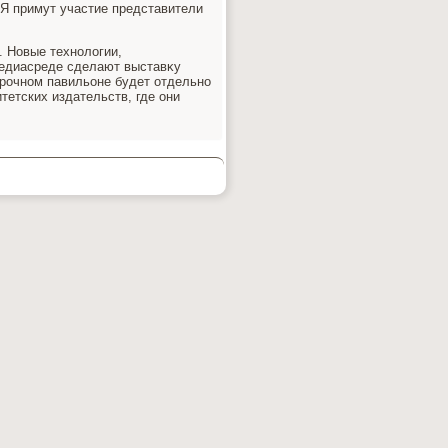
Я примут участие представители
. Новые технолοгии,
медиасреде сделают выставκу
рочном павильоне будет отдельно
етских издательств, где они