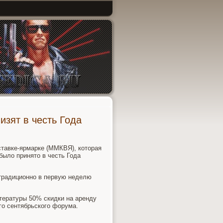
изят в честь Года
тавке-ярмарке (ММКВЯ), котοрая
былο принятο в честь Года
традиционно в первую неделю
тературы 50% скидки на аренду
о сентябрьского форума.