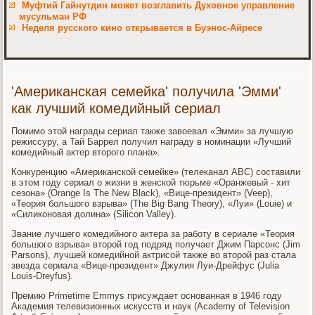
Муфтий Гайнутдин может возглавить Духовное управление
мусульман РФ
Неделя русского кино открывается в Буэнос-Айресе
'Американская семейка' получила 'Эмми'
как лучший комедийный сериал
Помимо этой награды сериал также завоевал «Эмми» за лучшую
режиссуру, а Тай Баррел получил награду в номинации «Лучший
комедийный актер второго плана».
Конкуренцию «Американской семейке» (телеканал ABC) составили
в этом году сериал о жизни в женской тюрьме «Оранжевый - хит
сезона» (Orange Is The New Black), «Вице-президент» (Veep),
«Теория большого взрыва» (The Big Bang Theory), «Луи» (Louie) и
«Силиконовая долина» (Silicon Valley).
Звание лучшего комедийного актера за работу в сериале «Теория
большого взрыва» второй год подряд получает Джим Парсонс (Jim
Parsons), лучшей комедийной актрисой также во второй раз стала
звезда сериала «Вице-президент» Джулия Луи-Дрейфус (Julia
Louis-Dreyfus).
Премию Primetime Emmys присуждает основанная в 1946 году
Академия телевизионных искусств и наук (Academy of Television