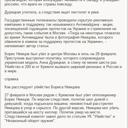
россиян, что враги их страны повсюду.
Дурицкая улетела, а следствие ищет пистолет в реке
Государственные телеканалы проводили скрытую рекламную
кампанию в поддержку так называемого Антимайдана - акции,
посвященной годовщине протестов на Украине и стремления не
допустить такие события в Москве. «Тогда на некоторых плакатах
во время 'Антимадана' была и фотография Немцова, которого
обвиняли в измене за поддержку протестов на Украине», -
напоминает автор статьи.
Борис Немцов был убит в центре Москвы в ночь на 28 февраля.
Преступник выстрелил политику, которого сопровождала
украинская модель Анна Дурицкая, в спину не менее шести раз.
Убийство в 200 м от Кремля вызвало широкий резонанс в России и
в мире.
справка
Как расследуют убийство Бориса Немцова
27 февраля в Москве рядом с Кремлем был убит оппозиционер
Борис Немцов. По версии следствия, политик шел домой с
девушкой, когда подъехала машина: неизвестный расстрелял
Немцова в упор и скрылся. По другой версии, Немцова мог убить
прятавшийся на мосту киллер. Политик умер на месте.
Следственный комитет завел дело по статьям УК "Убийство" и
"Незаконный оборот оружия".