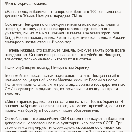
Жизнь Бориса Немцова
«Раньше люди боялись, а теперь они боятся в 100 раз сильнее», -
добавила Жанна Немцова, передает ZN.ua.
Союзники Немцова по оппозиции теперь опасаются расправы и
говорят, что государственная пропаганда подготовила его
убийство, пишет Майкл Бирнбаум в газете The Washington Post.
Когда Россия присоединила Крым, патриотическая волна в России
приобрела насильственный характер.
«Теперь каждый, кто критикует Кремль, рискует занять роль врага
государства. Оппозиционеры опасаются, что убийство Немцова,
возможно, только начало», - говорится в статье.
Яшин опубликует доклад Немцова про Украину
Беспокойство несогласных подогревает то, что Немцов погиб в
наиболее защищенной части Москвы, если не России в целом.
Политики предполагают, что пропаганда войны в государственных
СМИ подзадорила радикалов, которые вышли из-под контроля
властей.
«Много правых радикалов поехали воевать на Восток Украины. И
оппоненты Кремля опасаются того, что может произойти, если они
продолжат борьбу в России», - пишет обозреватель.
Он добавляет, что российские СМИ сегодня пользуются большим
доверием и благосклонностью аудитории, чем пресса СССР. При
этом они манипулируют информацией, смешивая ее с ядовитою
пропагандой, которая возбуждает ненависть к Западу и убеждает