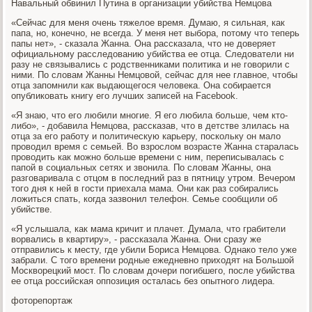
Навальный обвинил Путина в организации убийства Немцова
«Сейчас для меня очень тяжелое время. Думаю, я сильная, как
папа, но, конечно, не всегда. У меня нет выбора, потому что теперь
папы нет», - сказала Жанна. Она рассказала, что не доверяет
официальному расследованию убийства ее отца. Следователи ни
разу не связывались с родственниками политика и не говорили с
ними. По словам Жанны Немцовой, сейчас для нее главное, чтобы
отца запомнили как выдающегося человека. Она собирается
опубликовать книгу его лучших записей на Facebook.
«Я знаю, что его любили многие. Я его любила больше, чем кто-
либо», - добавила Немцова, рассказав, что в детстве злилась на
отца за его работу и политическую карьеру, поскольку он мало
проводил время с семьей. Во взрослом возрасте Жанна старалась
проводить как можно больше времени с ним, переписывалась с
папой в социальных сетях и звонила. По словам Жанны, она
разговаривала с отцом в последний раз в пятницу утром. Вечером
того дня к ней в гости приехала мама. Они как раз собирались
ложиться спать, когда зазвонил телефон. Семье сообщили об
убийстве.
«Я услышала, как мама кричит и плачет. Думала, что грабители
ворвались в квартиру», - рассказала Жанна. Они сразу же
отправились к месту, где убили Бориса Немцова. Однако тело уже
забрали. С того времени родные ежедневно приходят на Большой
Москворецкий мост. По словам дочери погибшего, после убийства
ее отца российская оппозиция осталась без опытного лидера.
фоторепортаж