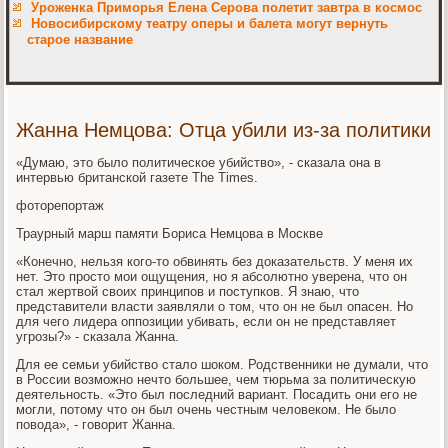
Уроженка Приморья Елена Серова полетит завтра в космос
Новосибирскому театру оперы и балета могут вернуть
старое название
Жанна Немцова: Отца убили из-за политики
«Думаю, это было политическое убийство», - сказала она в
интервью британской газете The Times.
фоторепортаж
Траурный марш памяти Бориса Немцова в Москве
«Конечно, нельзя кого-то обвинять без доказательств. У меня их
нет. Это просто мои ощущения, но я абсолютно уверена, что он
стал жертвой своих принципов и поступков. Я знаю, что
представители власти заявляли о том, что он не был опасен. Но
для чего лидера оппозиции убивать, если он не представляет
угрозы?» - сказала Жанна.
Для ее семьи убийство стало шоком. Родственники не думали, что
в России возможно нечто большее, чем тюрьма за политическую
деятельность. «Это был последний вариант. Посадить они его не
могли, потому что он был очень честным человеком. Не было
повода», - говорит Жанна.