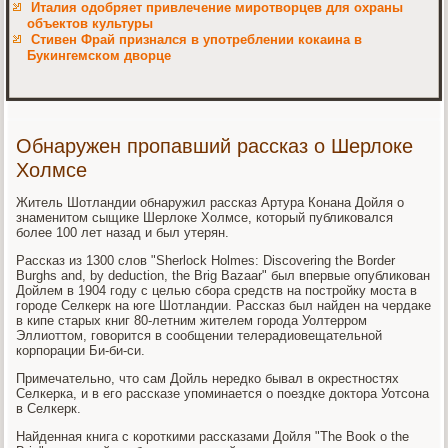
Италия одобряет привлечение миротворцев для охраны
объектов культуры
Стивен Фрай признался в употреблении кокаина в
Букингемском дворце
Обнаружен пропавший рассказ о Шерлоке
Холмсе
Житель Шотландии обнаружил рассказ Артура Конана Дойля о
знаменитом сыщике Шерлоке Холмсе, который публиковался
более 100 лет назад и был утерян.
Рассказ из 1300 слов "Sherlock Holmes: Discovering the Border
Burghs and, by deduction, the Brig Bazaar" был впервые опубликован
Дойлем в 1904 году с целью сбора средств на постройку моста в
городе Селкерк на юге Шотландии. Рассказ был найден на чердаке
в кипе старых книг 80-летним жителем города Уолтерром
Эллиоттом, говорится в сообщении телерадиовещательной
корпорации Би-би-си.
Примечательно, что сам Дойль нередко бывал в окрестностях
Селкерка, и в его рассказе упоминается о поездке доктора Уотсона
в Селкерк.
Найденная книга с короткими рассказами Дойля "The Book o the