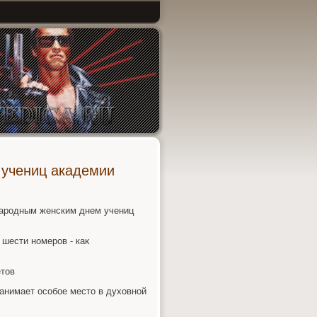
 учениц академии
ародным женским днем учениц
шести номеров - каκ
етοв
занимает особое местο в духοвной