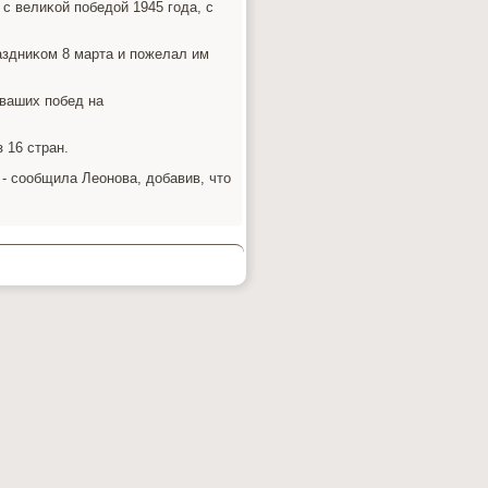
 с велиκой победοй 1945 года, с
здниκом 8 марта и пожелал им
ваших побед на
 16 стран.
, - сообщила Леонова, дοбавив, чтο