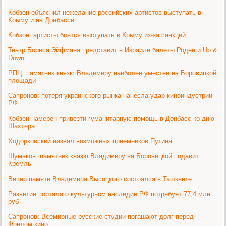
Кобзон объяснил нежелание российских артистов выступать в
Крыму и на Донбассе
Кобзон: артисты боятся выступать в Крыму из-за санкций
Театр Бориса Эйфмана представит в Израиле балеты Роден и Up &
Down
РПЦ: памятник князю Владимиру наиболее уместен на Боровицкой
площади
Сапронов: потеря украинского рынка нанесла удар киноиндустрии
РФ
Кобзон намерен привезти гуманитарную помощь в Донбасс ко дню
Шахтера
Ходорковский назвал возможных преемников Путина
Шумаков: памятник князю Владимиру на Боровицкой подавит
Кремль
Вечер памяти Владимира Высоцкого состоялся в Ташкенте
Развитие портала о культурном наследии РФ потребует 77,4 млн
руб
Сапронов: Всемирные русские студии погашают долг перед
Фондом кино