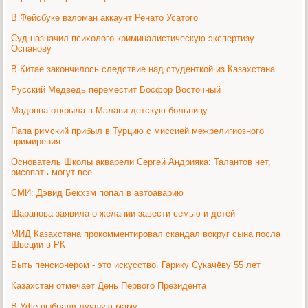
В Фейсбуке взломан аккаунт Ренато Усатого
Суд назначил психолого-криминалистическую экспертизу
Оспанову
В Китае закончилось следствие над студенткой из Казахстана
Русский Медведь переместит Босфор Восточный
Мадонна открыла в Малави детскую больницу
Папа римский прибыл в Турцию с миссией межрелигиозного
примирения
Основатель Школы акварели Сергей Андрияка: Талантов нет,
рисовать могут все
СМИ: Дэвид Бекхэм попал в автоаварию
Шарапова заявила о желании завести семью и детей
МИД Казахстана прокомментировал скандал вокруг сына посла
Швеции в РК
Быть пенсионером - это искусство. Гарику Сукачёву 55 лет
Казахстан отмечает День Первого Президента
В Уфе выбрали лучшую маму