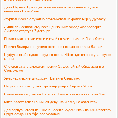
День Первого Президента не касается персонально одного
человека - Назарбаев
Журнал People случайно опубликовал некролог Кирку Дугласу
Акция по бесплатному посещению нижегородского зоопарка
Лимпопо стартует 7 декабря
Поклонники зажгли сотни свечей на месте гибели Пола Уокера
Певица Валерия получила ответное письмо от главы Латвии
Шуфутинский подаст в суд на отель Hilton, где на него упал кусок
стены
Сноуден стал лауреатом премии За достойный образ жизни в
Стокгольме
Умер украинский диссидент Евгений Сверстюк
Нацистский преступник Брюннер умер в Сирии в 98 лет
Стало известно, зачем Наталья Поклонская приезжала на Урал
Мисс Казахстан: Я обычная девушка и езжу на автобусах
Для вернувшегося из США в Россию художника Яна Крыжевского
будут созданы в Уфе все условия