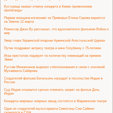
Кустурица назвал отмену концерта в Киеве проявлением
пропаганды
Первая женщина-космонавт из Приморья Елена Серова вернется
на Землю 12 марта
Режиссер Джон Ву рассказал, что вдохновлялся фильмом Война и
мир
Умер глава Украинской епархии Армянской Апостольской Церкви
Путин поздравил актрису театра и кино Голубкину с 75-летием
Игра престолов лидирует по количеству номинаций на премию
Эмми
Рустам Минниханов выразил соболезнования в связи с кончиной
Мухаммата Сабирова
Создателей фильма Батальонъ наградят в посольстве Индии в
России
Суд Индии отказался срочно отменять запрет на фильм Дочь
Индии
Концерты мировых оперных звезд состоятся в Мариинском театре
Один из создателей мультсериала Симпсоны Сэм Саймон
скончался в США