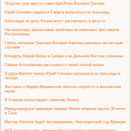
Продлен срок ареста главы КрасКома Валерия Грачева
Юрий Соломин надеется 5 марта выписаться из больницы
Апелляции по делу Когана могут рассмотреть в августе
Организаторы: финансовые проблемы не помешают фестивалю
Ростроповича
Гибель ветерана Трактора Валерия Карпова признана несчастным
случаем
Концерты Мирей Матье в Сибири и на Дальнем Востоке отменены
Сабина Алтынбекова рассказала о своей личной жизни
Худрук Малого театра Юрий Соломин выпишется из больницы в
четверг
Выставка о Марфо-Мариинской обители откроется в московском
музее
В Ачинске ремонтируют памятник Ленину
Международную цирковую премию Master впервые вручат 30 июня
в Сочи
Мухтар Аблязов будет экстрадирован - Кассационный суд Франции
МГД получила семь обращений по установке памятника князю