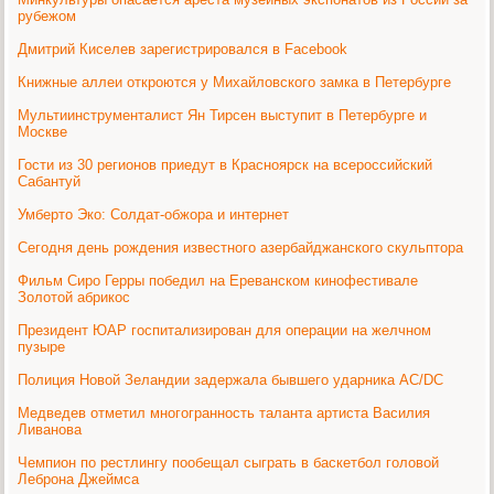
рубежом
Дмитрий Киселев зарегистрировался в Facebook
Книжные аллеи откроются у Михайловского замка в Петербурге
Мультиинструменталист Ян Тирсен выступит в Петербурге и
Москве
Гости из 30 регионов приедут в Красноярск на всероссийский
Сабантуй
Умберто Эко: Солдат-обжора и интернет
Сегодня день рождения известного азербайджанского скульптора
Фильм Сиро Герры победил на Ереванском кинофестивале
Золотой абрикос
Президент ЮАР госпитализирован для операции на желчном
пузыре
Полиция Новой Зеландии задержала бывшего ударника AC/DC
Медведев отметил многогранность таланта артиста Василия
Ливанова
Чемпион по рестлингу пообещал сыграть в баскетбол головой
Леброна Джеймса