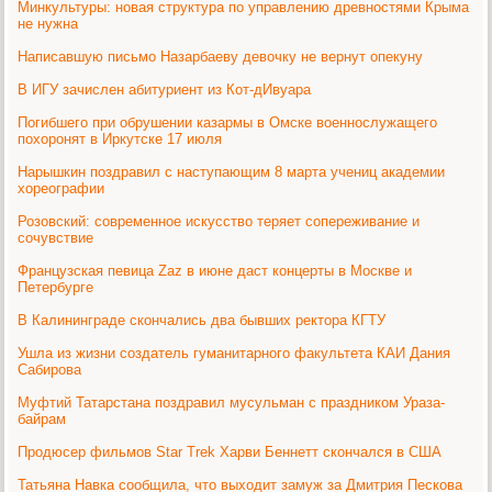
Минкультуры: новая структура по управлению древностями Крыма
не нужна
Написавшую письмо Назарбаеву девочку не вернут опекуну
В ИГУ зачислен абитуриент из Кот-дИвуара
Погибшего при обрушении казармы в Омске военнослужащего
похоронят в Иркутске 17 июля
Нарышкин поздравил с наступающим 8 марта учениц академии
хореографии
Розовский: современное искусство теряет сопереживание и
сочувствие
Французская певица Zaz в июне даст концерты в Москве и
Петербурге
В Калининграде скончались два бывших ректора КГТУ
Ушла из жизни создатель гуманитарного факультета КАИ Дания
Сабирова
Муфтий Татарстана поздравил мусульман с праздником Ураза-
байрам
Продюсер фильмов Star Trek Харви Беннетт скончался в США
Татьяна Навка сообщила, что выходит замуж за Дмитрия Пескова