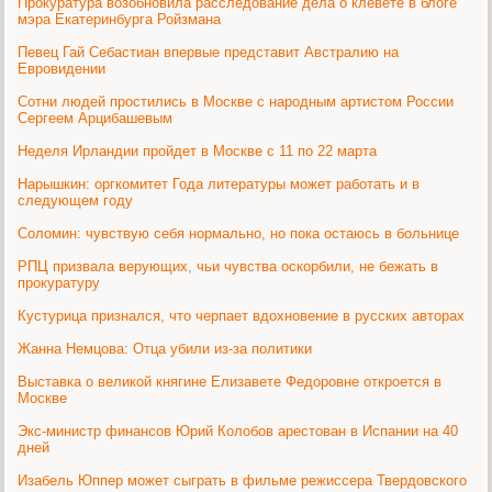
Прокуратура возобновила расследование дела о клевете в блоге
мэра Екатеринбурга Ройзмана
Певец Гай Себастиан впервые представит Австралию на
Евровидении
Сотни людей простились в Москве с народным артистом России
Сергеем Арцибашевым
Неделя Ирландии пройдет в Москве с 11 по 22 марта
Нарышкин: оргкомитет Года литературы может работать и в
следующем году
Соломин: чувствую себя нормально, но пока остаюсь в больнице
РПЦ призвала верующих, чьи чувства оскорбили, не бежать в
прокуратуру
Кустурица признался, что черпает вдохновение в русских авторах
Жанна Немцова: Отца убили из-за политики
Выставка о великой княгине Елизавете Федоровне откроется в
Москве
Экс-министр финансов Юрий Колобов арестован в Испании на 40
дней
Изабель Юппер может сыграть в фильме режиссера Твердовского