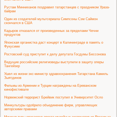
Рустам Минниханов поздравил татарстанцев с праздником Ураза-
байрам
Один из создателей мультсериала Симпсоны Сэм Саймон
скончался в США
Кадыров отказался от произведенных за пределами Чечни
продуктов
Японская органистка даст концерт в Калининграде в память о
Фукусиме
Ростовский суд приступит к делу депутата Госдумы Бессонова
Ведущие российские религиоведы выступили в защиту оперы
Тангейзер
Ушел из жизни экс-министр здравоохранения Татарстана Камиль
Зыятдинов
Фильмы из Армении и Турции награждены на Ереванском
кинофестивале
Норвежский террорист Брейвик поступил в Университет Осло
Минкультуры одобрило объединение фирм, управляющих
авторскими правами
Минкультуры опасается ареста музейных экспонатов из России за