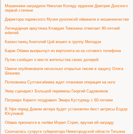
Мошенники наградили Николая Коляду орденом Дмитрия Донского
первой степени
Директора парижского Музея рукописей обвинили в мошенничестве
Легендарная иркутянка Клавдия Тимонина отмечает 90-летний
юбилей
Казахстанец Анатолий Цой вошел в группу Меладзе
Барак Обама выпрыгнул из вертолета из-за сотового телефона
Путин сообщил о месте жительства своих дочерей
Омичи опубликовали несколько открытых писем в защиту Олега
Шишова
Полковника Султангабиева ждет плановая операция на ноге
Умер сценарист Большой перемены Георгий Садовников
Патриарх Кирилл поздравил Эмира Кустурицу с 60-летием
В Уфе перед Домом актера будет установлен бюст актрисы Бэдэр
Юсуповой
Обама признался в любви Мэрил Стрип, вручая ей награду
Скончалась супруга губернатора Нижегородской области Татьяна