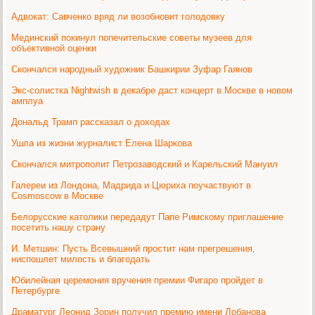
Адвокат: Савченко вряд ли возобновит голодовку
Мединский покинул попечительские советы музеев для
объективной оценки
Скончался народный художник Башкирии Зуфар Гаянов
Экс-солистка Nightwish в декабре даст концерт в Москве в новом
амплуа
Дональд Трамп рассказал о доходах
Ушла из жизни журналист Елена Шаркова
Скончался митрополит Петрозаводский и Карельский Мануил
Галереи из Лондона, Мадрида и Цюриха поучаствуют в
Cosmoscow в Москве
Белорусские католики передадут Папе Римскому приглашение
посетить нашу страну
И. Метшин: Пусть Всевышний простит нам прегрешения,
ниспошлет милость и благодать
Юбилейная церемония вручения премии Фигаро пройдет в
Петербурге
Драматург Леонид Зорин получил премию имени Лобанова