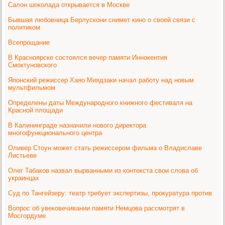
Салон шоколада открывается в Москве
Бывшая любовница Берлускони снимет кино о своей связи с
политиком
Всепрощание
В Красноярске состоялся вечер памяти Иннокентия
Смоктуновского
Японский режиссер Хаяо Миядзаки начал работу над новым
мультфильмом
Определены даты Международного книжного фестиваля на
Красной площади
В Калининграде назначили нового директора
многофункционального центра
Оливер Стоун может стать режиссером фильма о Владиславе
Листьеве
Олег Табаков назвал вырванными из контекста свои слова об
украинцах
Суд по Тангейзеру: театр требует экспертизы, прокуратура против
Вопрос об увековечивании памяти Немцова рассмотрят в
Мосгордуме