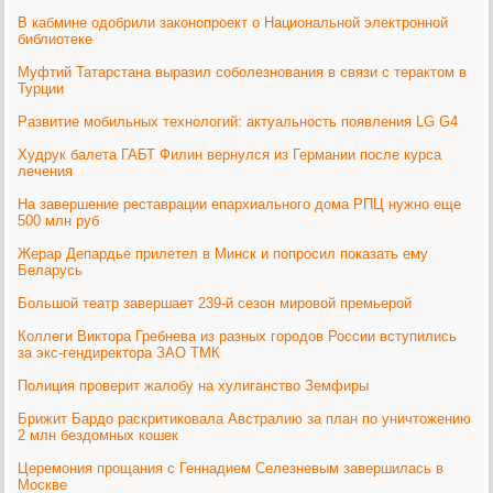
В кабмине одобрили законопроект о Национальной электронной
библиотеке
Муфтий Татарстана выразил соболезнования в связи с терактом в
Турции
Развитие мобильных технологий: актуальность появления LG G4
Худрук балета ГАБТ Филин вернулся из Германии после курса
лечения
На завершение реставрации епархиального дома РПЦ нужно еще
500 млн руб
Жерар Депардье прилетел в Минск и попросил показать ему
Беларусь
Большой театр завершает 239-й сезон мировой премьерой
Коллеги Виктора Гребнева из разных городов России вступились
за экс-гендиректора ЗАО ТМК
Полиция проверит жалобу на хулиганство Земфиры
Брижит Бардо раскритиковала Австралию за план по уничтожению
2 млн бездомных кошек
Церемония прощания с Геннадием Селезневым завершилась в
Москве