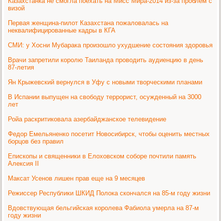
Казахстанка не смогла поехать на Мисс Мира-2014 из-за проблем с
визой
Первая женщина-пилот Казахстана пожаловалась на
неквалифицированные кадры в КГА
СМИ: у Хосни Мубарака произошло ухудшение состояния здоровья
Врачи запретили королю Таиланда проводить аудиенцию в день
87-летия
Ян Крыжевский вернулся в Уфу с новыми творческими планами
В Испании выпущен на свободу террорист, осужденный на 3000
лет
Ройа раскритиковала азербайджанское телевидение
Федор Емельяненко посетит Новосибирск, чтобы оценить местных
борцов без правил
Епископы и священники в Елоховском соборе почтили память
Алексия II
Максат Усенов лишен прав еще на 9 месяцев
Режиссер Республики ШКИД Полока скончался на 85-м году жизни
Вдовствующая бельгийская королева Фабиола умерла на 87-м
году жизни