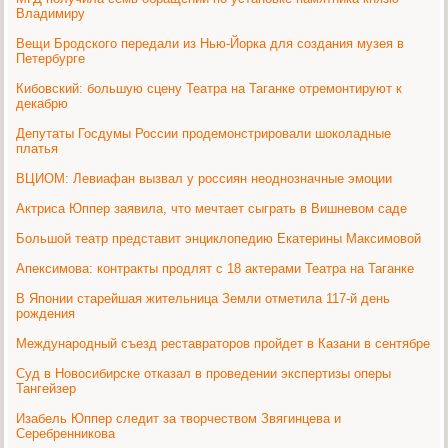
Владимиру
Вещи Бродского передали из Нью-Йорка для создания музея в
Петербурге
Кибовский: большую сцену Театра на Таганке отремонтируют к
декабрю
Депутаты Госдумы России продемонстрировали шоколадные
платья
ВЦИОМ: Левиафан вызвал у россиян неоднозначные эмоции
Актриса Юппер заявила, что мечтает сыграть в Вишневом саде
Большой театр представит энциклопедию Екатерины Максимовой
Апексимова: контракты продлят с 18 актерами Театра на Таганке
В Японии старейшая жительница Земли отметила 117-й день
рождения
Международный съезд реставраторов пройдет в Казани в сентябре
Суд в Новосибирске отказал в проведении экспертизы оперы
Тангейзер
Изабель Юппер следит за творчеством Звягинцева и
Серебренникова