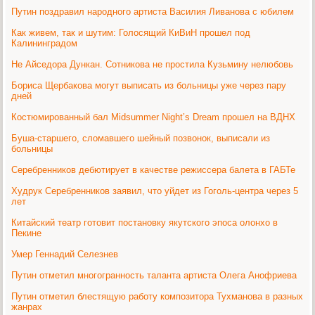
Путин поздравил народного артиста Василия Ливанова с юбилем
Как живем, так и шутим: Голосящий КиВиН прошел под
Калининградом
Не Айседора Дункан. Сотникова не простила Кузьмину нелюбовь
Бориса Щербакова могут выписать из больницы уже через пару
дней
Костюмированный бал Midsummer Night’s Dream прошел на ВДНХ
Буша-старшего, сломавшего шейный позвонок, выписали из
больницы
Cеребренников дебютирует в качестве режиссера балета в ГАБТе
Худрук Серебренников заявил, что уйдет из Гоголь-центра через 5
лет
Китайский театр готовит постановку якутского эпоса олонхо в
Пекине
Умер Геннадий Селезнев
Путин отметил многогранность таланта артиста Олега Анофриева
Путин отметил блестящую работу композитора Тухманова в разных
жанрах