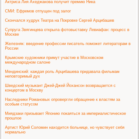
Актриса Лия Ахеджакова получит премию Ника
СМИ: Ефремов отпущен под залог
Скончался худрук Театра на Покровке Сергей Арцибашев
Супруга Звягинцева открыла фотовыставку Левиафан: процесс в
Москве
Железняк: введение профессии писатель поможет литераторам в
России
Крымские художники примут участие в Московском
международном салоне
Мендинский: каждая роль Арцибашева придавала фильмам
неповторимый дух
Шведский музыкант Джей-Джей Йохансон возвращается с
концертом в Москву
Наследники Романовых опровергли обращение к властям за
особым статусом
Миядзаки призывает Японию покаяться за империалистическое
прошлое
Артист Юрий Соломин находится больнице, но чувствует себя
нормально