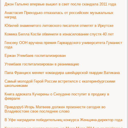
Джон Гальяно впервые вышел в свет после скандала 2011 года
Анастасия Приходько отказалась от российских музыкальных
наград
Юбилей знаменитого литовского писателя отметят в Иркутске
Комика Билла Косби обвинили в изнасиловании спустя 40 лет
Генсеку ООН вручена премия Гарвардского университета Гуманист
года
Ержан Утембаев госпитализирован
Утембаев госпитализирован в реанимацию
Папа Франциск меняет командира швейцарской гвардии Ватикана
Самый молодой Герой России встретился с екатеринбургскими
школьниками
Книга адвоката Кучерены о Сноудене поступит в продажу в
феврале
Правдоруб Игорь Матвеев должен произнести сегодня во
Владивостоке свое последнее слово
В Уфе наградили победительниц конкурса Женщина-директор года