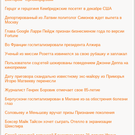
Герцог и герцогиня Кембриджские посетят в декабре США
Депортированный из Латвии политолог Симонов ждет вылета в
Москву
Глава Google Ларри Пейдж признан бизнесменом года по версии
Fortune
Во Франции госпитализировали президента Алжира
Ученый из миссии Розетта извинился за свою рубашку и заплакал
Пользователи соцсетей шокированы поведением Джонни Деппа на
кинопремии
Дату приговора скандально известному экс-майору из Приморья
Игорю Матвееву перенесли
Журналист Генрих Боровик отмечает свое 85-летие
Берлускони госпитализирован в Милане из-за обострения болезни
глаз
Соловьеву и Меньшову вручат призы Признание поколения
Боксер Майк Тайсон хочет сыграть Отелло в экранизации
Шекспира