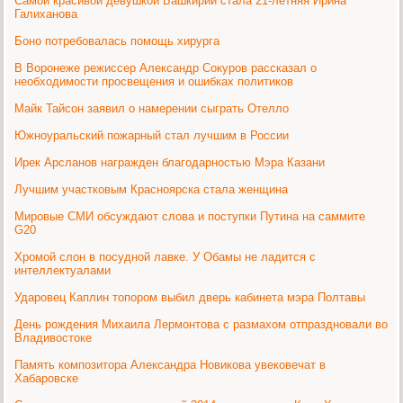
Самой красивой девушкой Башкирии стала 21-летняя Ирина
Галиханова
Боно потребовалась помощь хирурга
В Воронеже режиссер Александр Сокуров рассказал о
необходимости просвещения и ошибках политиков
Майк Тайсон заявил о намерении сыграть Отелло
Южноуральский пожарный стал лучшим в России
Ирек Арсланов награжден благодарностью Мэра Казани
Лучшим участковым Красноярска стала женщина
Мировые СМИ обсуждают слова и поступки Путина на саммите
G20
Хромой слон в посудной лавке. У Обамы не ладится с
интеллектуалами
Ударовец Каплин топором выбил дверь кабинета мэра Полтавы
День рождения Михаила Лермонтова с размахом отпраздновали во
Владивостоке
Память композитора Александра Новикова увековечат в
Хабаровске