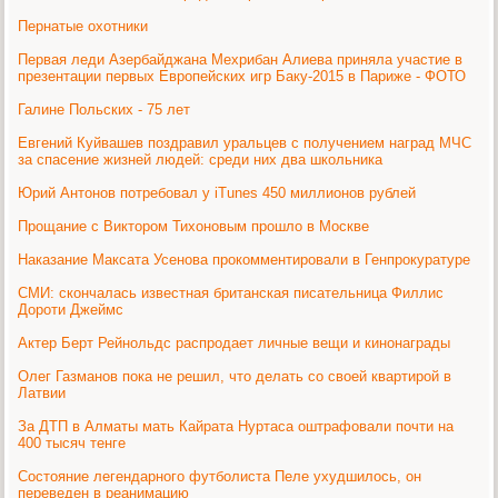
Пернатые охотники
Первая леди Азербайджана Мехрибан Алиева приняла участие в
презентации первых Европейских игр Баку-2015 в Париже - ФОТО
Галине Польских - 75 лет
Евгений Куйвашев поздравил уральцев с получением наград МЧС
за спасение жизней людей: среди них два школьника
Юрий Антонов потребовал у iTunes 450 миллионов рублей
Прощание с Виктором Тихоновым прошло в Москве
Наказание Максата Усенова прокомментировали в Генпрокуратуре
СМИ: скончалась известная британская писательница Филлис
Дороти Джеймс
Актер Берт Рейнольдс распродает личные вещи и кинонаграды
Олег Газманов пока не решил, что делать со своей квартирой в
Латвии
За ДТП в Алматы мать Кайрата Нуртаса оштрафовали почти на
400 тысяч тенге
Состояние легендарного футболиста Пеле ухудшилось, он
переведен в реанимацию