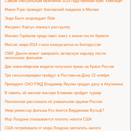
Самым сексуальным мужчиной 2014 года признан Крис Хемсворт
Микки Рурк проведет боксерский поединок в Москве
Энди Белл возрождает Ride
Фигурист Ковтун покинул рэп-группу
Михаил Горбачев представит книгу о жизни после Кремля
Миссис мира-2014 стала конкурсантка из Белоруссии
СМИ: Джоли может завершить актерскую карьеру после
нескольких фильмов
Две новосибирские модели получили призы на Красе России
Три сельхозярмарки пройдут в Ростове-на-Дону 22 ноября
Президент ОАО РЖД Владимир Якунин продал дачу в Акулинино
В память об омском боксере Климове пройдет турнир
Поклонская рассказала об уникальном оружии России
Умер режиссер фильма Кто боится Вирджинии Вульф?
Мэр Лондона отказывается платить налоги США
США потребовали от мэра Лондона заплатить налоги