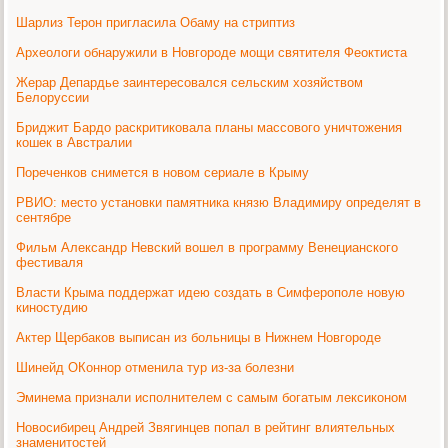
Шарлиз Терон пригласила Обаму на стриптиз
Археологи обнаружили в Новгороде мощи святителя Феоктиста
Жерар Депардье заинтересовался сельским хозяйством
Белоруссии
Бриджит Бардо раскритиковала планы массового уничтожения
кошек в Австралии
Пореченков снимется в новом сериале в Крыму
РВИО: место установки памятника князю Владимиру определят в
сентябре
Фильм Александр Невский вошел в программу Венецианского
фестиваля
Власти Крыма поддержат идею создать в Симферополе новую
киностудию
Актер Щербаков выписан из больницы в Нижнем Новгороде
Шинейд ОКоннор отменила тур из-за болезни
Эминема признали исполнителем с самым богатым лексиконом
Новосибирец Андрей Звягинцев попал в рейтинг влиятельных
знаменитостей