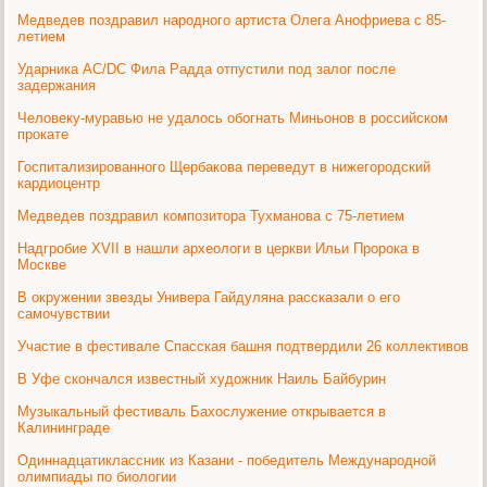
Медведев поздравил народного артиста Олега Анофриева с 85-
летием
Ударника AC/DC Фила Радда отпустили под залог после
задержания
Человеку-муравью не удалось обогнать Миньонов в российском
прокате
Госпитализированного Щербакова переведут в нижегородский
кардиоцентр
Медведев поздравил композитора Тухманова с 75-летием
Надгробие XVII в нашли археологи в церкви Ильи Пророка в
Москве
В окружении звезды Универа Гайдуляна рассказали о его
самочувствии
Участие в фестивале Спасская башня подтвердили 26 коллективов
В Уфе скончался известный художник Наиль Байбурин
Музыкальный фестиваль Бахослужение открывается в
Калининграде
Одиннадцатиклассник из Казани - победитель Международной
олимпиады по биологии